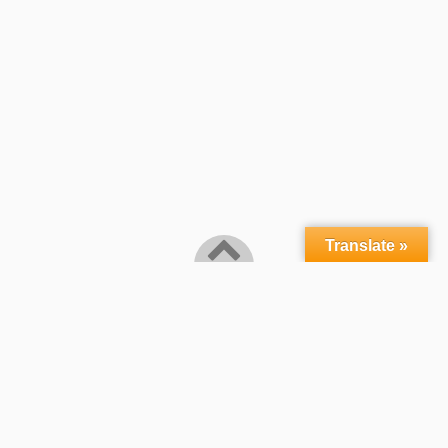
Translate »
ホーム
Profile
作品
アーカイブス
教室
書籍
Yout
Powered by
WordPress
Theme by
Simple Days
心地よくアートな暮らし
©2026
上田葉子 布のある暮らし