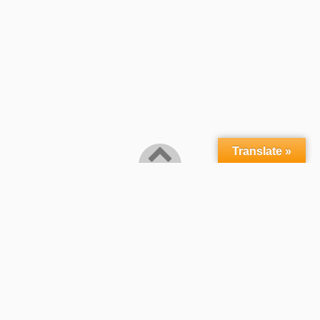
Translate »
ホーム
Profile
作品
アーカイブス
教室
書籍
Yout
Powered by
WordPress
Theme by
Simple Days
心地よくアートな暮らし
©2026
上田葉子 布のある暮らし